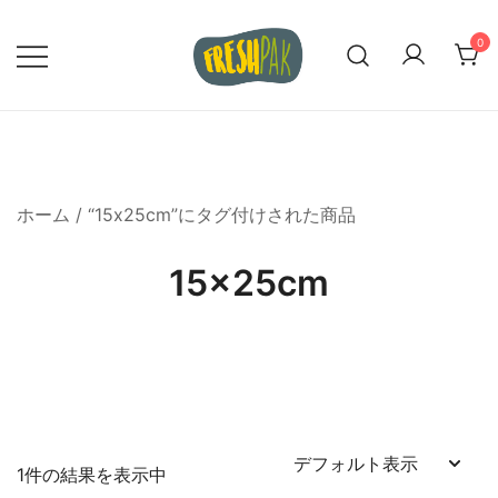
コ
ン
0
テ
ン
私たちの真空密封バッグで食品の品質
Freshpak 正式サイト
ツ
を保とう
に
ス
ホーム
/ “15x25cm”にタグ付けされた商品
キ
ッ
15x25cm
プ
1件の結果を表示中