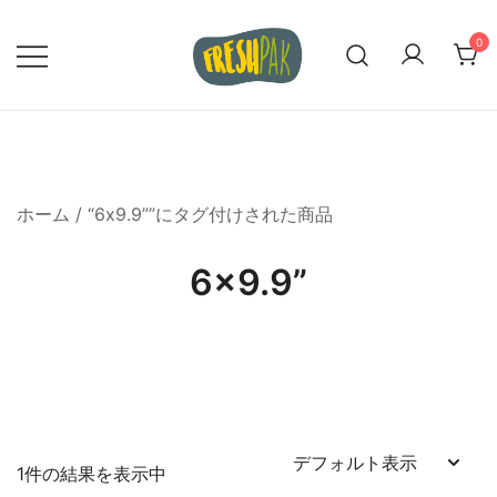
コ
ン
0
テ
ン
私たちの真空密封バッグで食品の品質
Freshpak 正式サイト
ツ
を保とう
に
ス
ホーム
/ “6x9.9””にタグ付けされた商品
キ
ッ
6x9.9”
プ
1件の結果を表示中