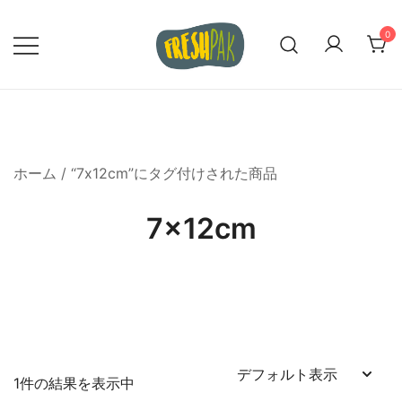
コ
ン
0
テ
ン
私たちの真空密封バッグで食品の品質
Freshpak 正式サイト
ツ
を保とう
に
ス
ホーム
/ “7x12cm”にタグ付けされた商品
キ
ッ
7x12cm
プ
1件の結果を表示中