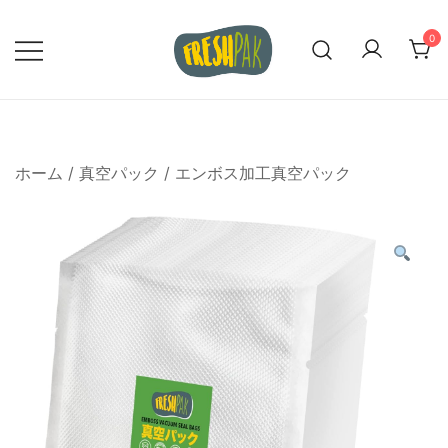
コ
ン
0
テ
ン
私たちの真空密封バッグで食品の品質
Freshpak 正式サイト
ツ
を保とう
に
ス
ホーム
/
真空パック
/
エンボス加工真空パック
キ
ッ
プ